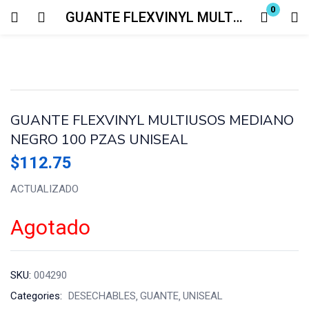
0
GUANTE FLEXVINYL MULTIUSOS MEDIANO NEGRO 100 PZAS UNISEAL
Login
Enter your username and password to login.
GUANTE FLEXVINYL MULTIUSOS MEDIANO
NEGRO 100 PZAS UNISEAL
$
112.75
Remember me
Lost password?
ACTUALIZADO
Agotado
SKU:
004290
Categories:
DESECHABLES
GUANTE
UNISEAL