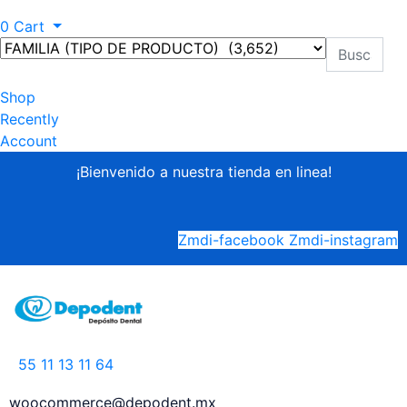
0
Cart
Shop
Recently
Account
¡Bienvenido a nuestra tienda en linea!
Zmdi-facebook
Zmdi-instagram
55
11 13 11 64
woocommerce@depodent.mx