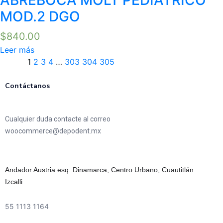
MOD.2 DGO
$
840.00
Leer más
1
2
3
4
…
303
304
305
Contáctanos
Cualquier duda contacte al correo
woocommerce@depodent.mx
Andador Austria esq. Dinamarca, Centro Urbano, Cuautitlán
Izcalli
55 1113 1164