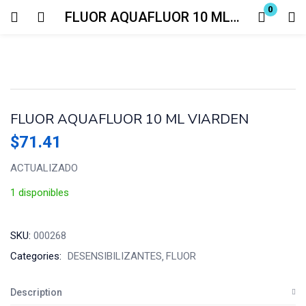
0
FLUOR AQUAFLUOR 10 ML VIARDEN
Login
Enter your username and password to login.
FLUOR AQUAFLUOR 10 ML VIARDEN
$
71.41
ACTUALIZADO
Remember me
Lost password?
1 disponibles
SKU:
000268
Categories:
DESENSIBILIZANTES
FLUOR
Description