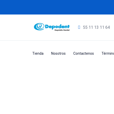
55
11 13 11 64
Tienda
Nosotros
Contactenos
Término
Producto
Home
FAMILIA (TIPO DE PRODU