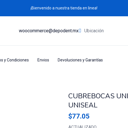
¡Bienvenido a nuestra tienda en linea!
woocommerce@depodent.mx
Ubicación
s y Condiciones
Envios
Devoluciones y Garantías
CTO)
DESECHABLES
CUBREBOCAS UNI
UNISEAL
$
77.05
ACTUALIZADO