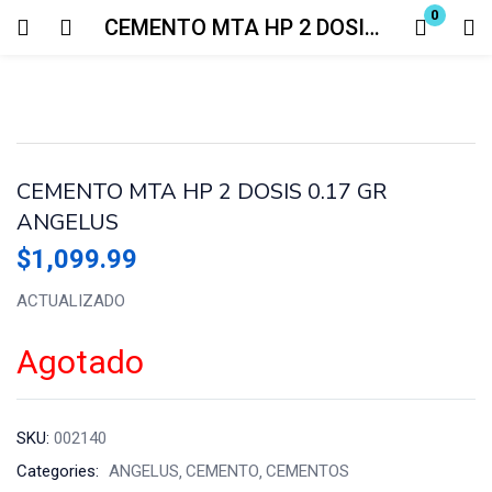
0
CEMENTO MTA HP 2 DOSIS 0.17 GR ANGELUS
Login
Enter your username and password to login.
CEMENTO MTA HP 2 DOSIS 0.17 GR
ANGELUS
$
1,099.99
Remember me
Lost password?
ACTUALIZADO
Agotado
SKU:
002140
Categories:
ANGELUS
CEMENTO
CEMENTOS