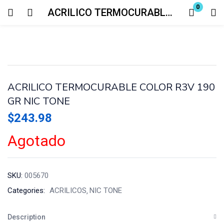
0
ACRILICO TERMOCURABLE COLOR R3V 190 GR NIC TONE
Login
Enter your username and password to login.
ACRILICO TERMOCURABLE COLOR R3V 190
GR NIC TONE
$
243.98
Remember me
Lost password?
Agotado
SKU:
005670
Categories:
ACRILICOS
NIC TONE
Description