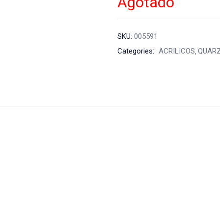
Agotado
SKU:
005591
Categories:
ACRILICOS
QUAR