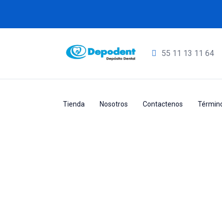
ACRILICO TERMOCURABLE COLOR 65 90
55
11 13 11 64
Tienda
Nosotros
Contactenos
Término
Producto
Home
FAMILIA (TIPO DE PRODU