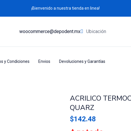
¡Bienvenido a nuestra tienda en linea!
 GR QUARZ
woocommerce@depodent.mx
Ubicación
s y Condiciones
Envios
Devoluciones y Garantías
CTO)
ACRILICOS
ACRILICO TERMOC
QUARZ
$
142.48