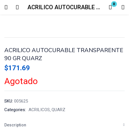
0
ACRILICO AUTOCURABLE TRANSPARENTE 90 GR QUARZ
Login
Enter your username and password to login.
ACRILICO AUTOCURABLE TRANSPARENTE
90 GR QUARZ
$
171.69
Remember me
Lost password?
Agotado
SKU:
005625
Categories:
ACRILICOS
QUARZ
Description