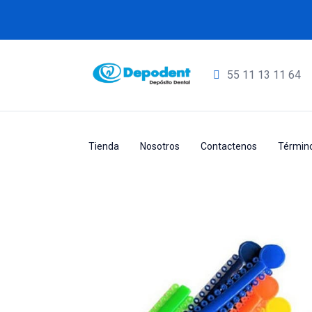
55
11 13 11 64
Tienda
Nosotros
Contactenos
Término
Producto
Home
LÍNEA
ORTODONCIA