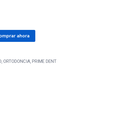
omprar ahora
O
ORTODONCIA
PRIME DENT