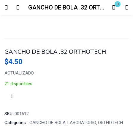
0
GANCHO DE BOLA .32 ORTHOTECH
Login
Enter your username and password to login.
GANCHO DE BOLA .32 ORTHOTECH
$
4.50
ACTUALIZADO
Remember me
Lost password?
21 disponibles
SKU:
001612
Categories:
GANCHO DE BOLA
LABORATORIO
ORTHOTECH