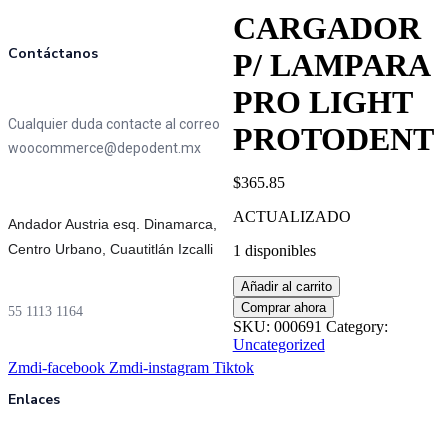
CARGADOR
Contáctanos
P/ LAMPARA
PRO LIGHT
Cualquier duda contacte al correo
PROTODENT
woocommerce@depodent.mx
$
365.85
ACTUALIZADO
Andador Austria esq. Dinamarca,
Centro Urbano, Cuautitlán Izcalli
1 disponibles
CARGADOR
Añadir al carrito
P/
Comprar ahora
55 1113 1164
LAMPARA
SKU:
000691
Category:
PRO
Uncategorized
LIGHT
Zmdi-facebook
Zmdi-instagram
Tiktok
PROTODENT
quantity
Enlaces