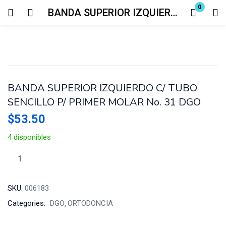
0
BANDA SUPERIOR IZQUIERDO C/ TUBO SENCILLO P/ PRIMER MOLAR No. 31 DGO
Login
Enter your username and password to login.
BANDA SUPERIOR IZQUIERDO C/ TUBO
SENCILLO P/ PRIMER MOLAR No. 31 DGO
$
53.50
Remember me
Lost password?
4 disponibles
SKU:
006183
Categories:
DGO
ORTODONCIA