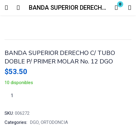
0
BANDA SUPERIOR DERECHO C/ TUBO DOBLE P/ PRIMER MOLAR No. 12 DGO
Login
Enter your username and password to login.
BANDA SUPERIOR DERECHO C/ TUBO
DOBLE P/ PRIMER MOLAR No. 12 DGO
$
53.50
Remember me
Lost password?
10 disponibles
SKU:
006272
Categories:
DGO
ORTODONCIA