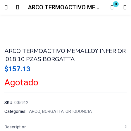
0
ARCO TERMOACTIVO MEMALLOY INFERIOR .018 10 PZAS BORGATTA
Login
Enter your username and password to login.
ARCO TERMOACTIVO MEMALLOY INFERIOR
.018 10 PZAS BORGATTA
$
157.13
Remember me
Lost password?
Agotado
SKU:
005912
Categories:
ARCO
BORGATTA
ORTODONCIA
Description